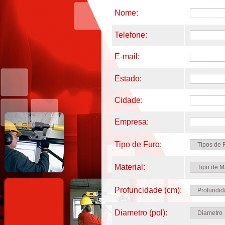
Nome:
Telefone:
E-mail:
Estado:
Cidade:
Empresa:
Tipo de Furo:
Material:
Profuncidade (cm):
Diametro (pol):